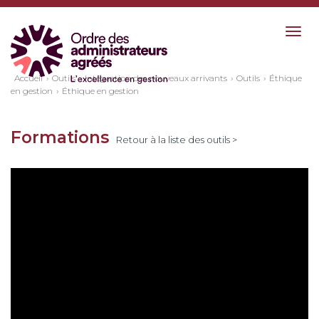
Togg
navig
Accueil
Outils
Intégration des nouveaux arrivants
Outils
Éthique
en gestion
Éthique en gestion
Formations
Retour à la liste des outils >