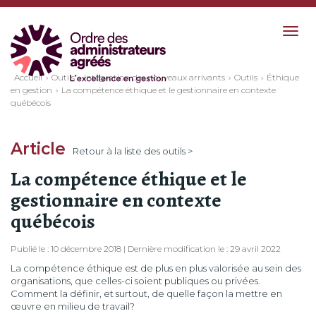
Togg
navig
Accueil
Outils
Intégration des nouveaux arrivants
Outils
Éthique
en gestion
La compétence éthique et le gestionnaire en contexte
québécois
Article
Retour à la liste des outils >
La compétence éthique et le
gestionnaire en contexte
québécois
Publié le : 10 décembre 2018 | Dernière modification le : 29 avril 2022
La compétence éthique est de plus en plus valorisée au sein des
organisations, que celles-ci soient publiques ou privées.
Comment la définir, et surtout, de quelle façon la mettre en
œuvre en milieu de travail?