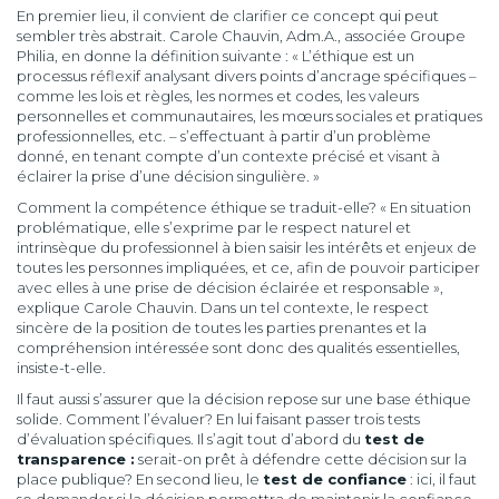
En premier lieu, il convient de clarifier ce concept qui peut
sembler très abstrait. Carole Chauvin, Adm.A., associée Groupe
Philia, en donne la définition suivante : « L’éthique est un
processus réflexif analysant divers points d’ancrage spécifiques –
comme les lois et règles, les normes et codes, les valeurs
personnelles et communautaires, les mœurs sociales et pratiques
professionnelles, etc. – s’effectuant à partir d’un problème
donné, en tenant compte d’un contexte précisé et visant à
éclairer la prise d’une décision singulière. »
Comment la compétence éthique se traduit-elle? « En situation
problématique, elle s’exprime par le respect naturel et
intrinsèque du professionnel à bien saisir les intérêts et enjeux de
toutes les personnes impliquées, et ce, afin de pouvoir participer
avec elles à une prise de décision éclairée et responsable »,
explique Carole Chauvin. Dans un tel contexte, le respect
sincère de la position de toutes les parties prenantes et la
compréhension intéressée sont donc des qualités essentielles,
insiste-t-elle.
Il faut aussi s’assurer que la décision repose sur une base éthique
solide. Comment l’évaluer? En lui faisant passer trois tests
d’évaluation spécifiques. Il s’agit tout d’abord du
test de
transparence :
serait-on prêt à défendre cette décision sur la
place publique? En second lieu, le
test de confiance
: ici, il faut