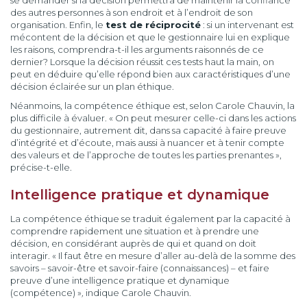
se demander si la décision permettra de maintenir la confiance
des autres personnes à son endroit et à l’endroit de son
organisation. Enfin, le
test de réciprocité
: si un intervenant est
mécontent de la décision et que le gestionnaire lui en explique
les raisons, comprendra-t-il les arguments raisonnés de ce
dernier? Lorsque la décision réussit ces tests haut la main, on
peut en déduire qu’elle répond bien aux caractéristiques d’une
décision éclairée sur un plan éthique.
Néanmoins, la compétence éthique est, selon Carole Chauvin, la
plus difficile à évaluer. « On peut mesurer celle-ci dans les actions
du gestionnaire, autrement dit, dans sa capacité à faire preuve
d’intégrité et d’écoute, mais aussi à nuancer et à tenir compte
des valeurs et de l’approche de toutes les parties prenantes »,
précise-t-elle.
Intelligence pratique et dynamique
La compétence éthique se traduit également par la capacité à
comprendre rapidement une situation et à prendre une
décision, en considérant auprès de qui et quand on doit
interagir. « Il faut être en mesure d’aller au-delà de la somme des
savoirs – savoir-être et savoir-faire (connaissances) – et faire
preuve d’une intelligence pratique et dynamique
(compétence) »
,
indique Carole Chauvin.