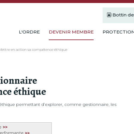
Bottin d
L'ORDRE
DEVENIR MEMBRE
PROTECTION
Mettre en action sa compétence éthique
tionnaire
nce éthique
 éthique permettant d’explorer, comme gestionnaire, les
pe
>>
 performante
>>