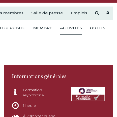
es membres
Salle de presse
Emplois
 DU PUBLIC
MEMBRE
ACTIVITÉS
OUTILS
Informations générales
Formation
asynchrone
1 heure
À visionner quand