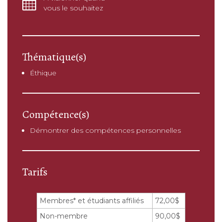
vous le souhaitez
Thématique(s)
Éthique
Compétence(s)
Démontrer des compétences personnelles
Tarifs
Membres* et étudiants affiliés
72,00$
Non-membre
90,00$