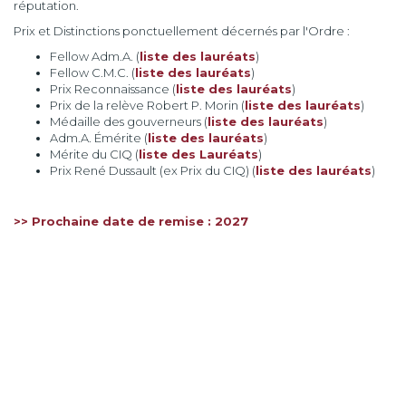
réputation.
Prix et Distinctions ponctuellement décernés par l'Ordre :
Fellow Adm.A. (
liste des lauréats
)
Fellow C.M.C. (
liste des lauréats
)
Prix Reconnaissance (
liste des lauréats
)
Prix de la relève Robert P. Morin (
liste des lauréats
)
Médaille des gouverneurs (
liste des lauréats
)
Adm.A. Émérite (
liste des lauréats
)
Mérite du CIQ (
liste des Lauréats
)
Prix René Dussault (ex Prix du CIQ) (
liste des lauréats
)
>> Prochaine date de remise : 2027