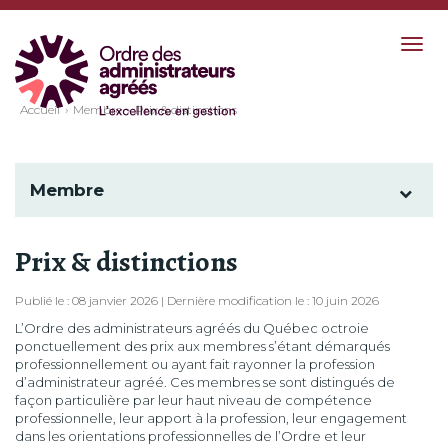
Togg
navig
Accueil
Membre
Prix & distinctions
Membre
Prix & distinctions
Publié le : 08 janvier 2026 | Dernière modification le : 10 juin 2026
L’Ordre des administrateurs agréés du Québec octroie
ponctuellement des prix aux membres s’étant démarqués
professionnellement ou ayant fait rayonner la profession
d’administrateur agréé. Ces membres se sont distingués de
façon particulière par leur haut niveau de compétence
professionnelle, leur apport à la profession, leur engagement
dans les orientations professionnelles de l’Ordre et leur