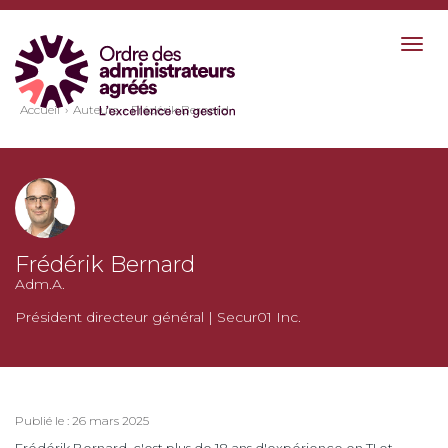
Togg
navig
Accueil
Auteurs
Frédérik Bernard
Frédérik Bernard
Adm.A.
Président directeur général | Secur01 Inc.
Publié le : 26 mars 2025