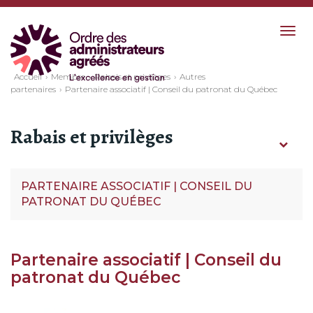
Togg
navig
Accueil
Membre
Rabais et privilèges
Autres
partenaires
Partenaire associatif | Conseil du patronat du Québec
Rabais et privilèges
PARTENAIRE ASSOCIATIF | CONSEIL DU
PATRONAT DU QUÉBEC
Partenaire associatif | Conseil du
patronat du Québec