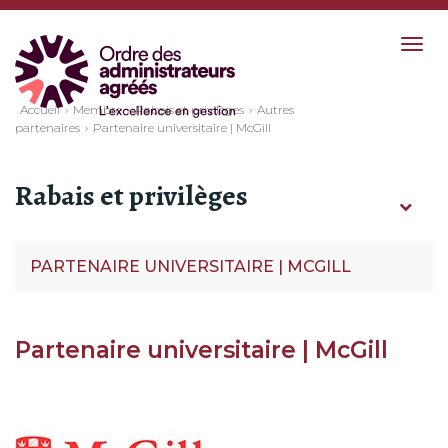
Togg
navig
Accueil
Membre
Rabais et privilèges
Autres
partenaires
Partenaire universitaire | McGill
Rabais et privilèges
PARTENAIRE UNIVERSITAIRE | MCGILL
Partenaire universitaire | McGill