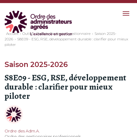
Togg
navig
Accueil
Outils
Balado Profession gestionnaire
Saison 2025-
2026
S8E09 - ESG, RSE, développement durable : clarifier pour mieux
piloter
Saison 2025-2026
S8E09 - ESG, RSE, développement
durable : clarifier pour mieux
piloter
Ordre des Adm.A.
Ordre des gestionnaires professionnels