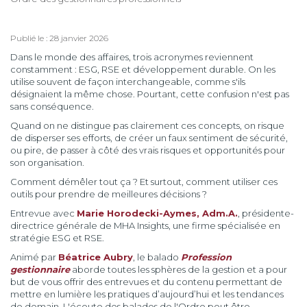
Publié le : 28 janvier 2026
Dans le monde des affaires, trois acronymes reviennent
constamment : ESG, RSE et développement durable. On les
utilise souvent de façon interchangeable, comme s'ils
désignaient la même chose. Pourtant, cette confusion n'est pas
sans conséquence.
Quand on ne distingue pas clairement ces concepts, on risque
de disperser ses efforts, de créer un faux sentiment de sécurité,
ou pire, de passer à côté des vrais risques et opportunités pour
son organisation.
Comment démêler tout ça ? Et surtout, comment utiliser ces
outils pour prendre de meilleures décisions ?
Entrevue avec
Marie Horodecki-Aymes, Adm.A.
, présidente-
directrice générale de MHA Insights, une firme spécialisée en
stratégie ESG et RSE.
Animé par
Béatrice Aubry
, le balado
Profession
gestionnaire
aborde toutes les sphères de la gestion et a pour
but de vous offrir des entrevues et du contenu permettant de
mettre en lumière les pratiques d’aujourd’hui et les tendances
de demain. L'écoute des balados de l'Ordre peut être