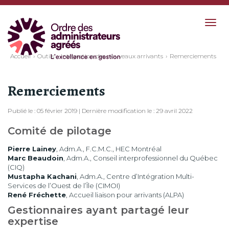
Togg
navig
Accueil
Outils
Intégration des nouveaux arrivants
Remerciements
Remerciements
Publié le : 05 février 2019 | Dernière modification le : 29 avril 2022
Comité de pilotage
Pierre Lainey
, Adm.A., F.C.M.C., HEC Montréal
Marc Beaudoin
, Adm.A., Conseil interprofessionnel du Québec
(CIQ)
Mustapha Kachani
, Adm.A., Centre d’Intégration Multi-
Services de l’Ouest de l’Île (CIMOI)
René Fréchette
, Accueil liaison pour arrivants (ALPA)
Gestionnaires ayant partagé leur
expertise