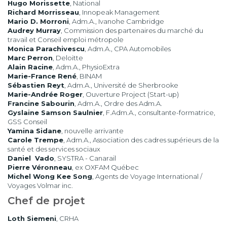
Hugo Morissette
, National
Richard Morrisseau
, Innopeak Management
Mario D. Morroni
, Adm.A., Ivanohe Cambridge
Audrey Murray
, Commission des partenaires du marché du
travail et Conseil emploi métropole
Monica Parachivescu
, Adm.A., CPA Automobiles
Marc Perron
, Deloitte
Alain Racine
, Adm.A., PhysioExtra
Marie-France René
, BINAM
Sébastien Reyt
, Adm.A., Université de Sherbrooke
Marie-Andrée Roger
, Ouverture Project (Start-up)
Francine Sabourin
, Adm.A., Ordre des Adm.A.
Gyslaine Samson Saulnier
, F.Adm.A.,
consultante-formatrice,
GSS Conseil
Yamina Sidane
, nouvelle arrivante
Carole Trempe
, Adm.A., Association des cadres supérieurs de la
santé et des services sociaux
Daniel Vado
, SYSTRA - Canarail
Pierre Véronneau
, ex OXFAM Québec
Michel Wong Kee Song
, Agents de Voyage International /
Voyages Volmar inc.
Chef de projet
Loth Siemeni
, CRHA