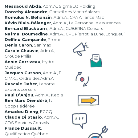
Messaoud Abda
, Adm.A., Sigma D3 Holding
Dorothy Alexandre
, Conseil des Montréalaises
Romulus N. Béhanzin
, Adm.A., CPA Alliance Mac
Kévin Blais-Bélanger
, Adm.A., La Personnelle assurances
Bernard Blackburn
, Adm.A., GUBERNA Conseils
Naïma Boumedine
, Adm.A., CPE Pierrot la Lune, Longueuil
Delfino Campanile
, Promis
Denis Caron
, Sanimax
Carole Chauvin
, Adm.A.,
Groupe Philia
Annie Corriveau
, Hydro-
Québec
Jacques Cusson
, Adm.A., F.
C.M.C., Ordre des Adm.A.
Pascale Daher
, Laporte
experts conseils
Paul D’Anjou
, Adm.A., Keolis
Ben Marc Diendéré
, La
Coop Fédérée
Amadou Dieng
, FCCQ
Claude Di Stasio
, Adm.A.,
CDS Services Conseils
France Dussault
,
Qualification Québec