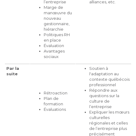
l’entreprise
alliances, etc.
Marge de
manœuvre du
nouveau
gestionnaire,
hiérarchie
Politiques RH
en place
Évaluation
Avantages
sociaux
Par la
Soutien à
suite
l'adaptation au
contexte québécois
professionnel
Répondre aux
Rétroaction
questions sur la
Plan de
culture de
formation
l’entreprise
Évaluations
Expliquer les mœurs
culturelles
régionales et celles
de l’entreprise plus
précisément