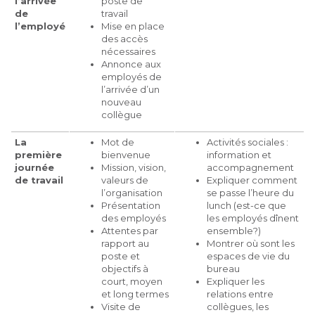
l’arrivée
poste de
de
travail
l’employé
Mise en place
des accès
nécessaires
Annonce aux
employés de
l’arrivée d’un
nouveau
collègue
La
Mot de
Activités sociales :
première
bienvenue
information et
journée
Mission, vision,
accompagnement
de travail
valeurs de
Expliquer comment
l’organisation
se passe l’heure du
Présentation
lunch (est-ce que
des employés
les employés dînent
Attentes par
ensemble?)
rapport au
Montrer où sont les
poste et
espaces de vie du
objectifs à
bureau
court, moyen
Expliquer les
et long termes
relations entre
Visite de
collègues, les