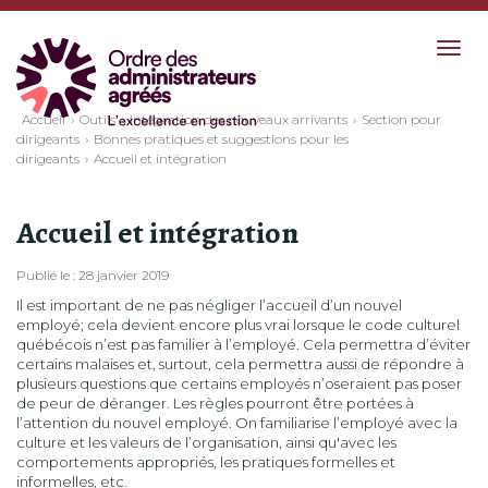
Togg
navig
Accueil
Outils
Intégration des nouveaux arrivants
Section pour
dirigeants
Bonnes pratiques et suggestions pour les
dirigeants
Accueil et intégration
Accueil et intégration
Publié le : 28 janvier 2019
Il est important de ne pas négliger l’accueil d’un nouvel
employé; cela devient encore plus vrai lorsque le code culturel
québécois n’est pas familier à l’employé. Cela permettra d’éviter
certains malaises et, surtout, cela permettra aussi de répondre à
plusieurs questions que certains employés n’oseraient pas poser
de peur de déranger. Les règles pourront être portées à
l’attention du nouvel employé. On familiarise l’employé avec la
culture et les valeurs de l’organisation, ainsi qu'avec les
comportements appropriés, les pratiques formelles et
informelles, etc.