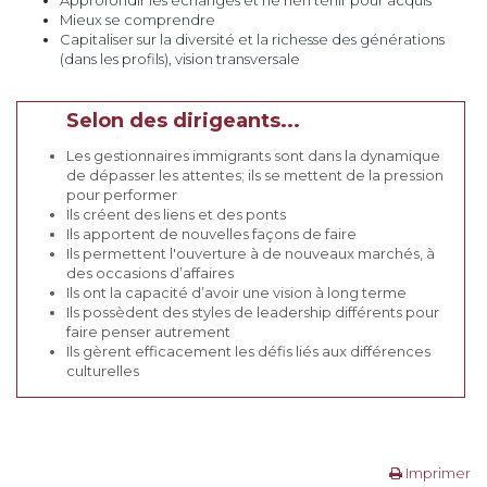
Approfondir les échanges et ne rien tenir pour acquis
Mieux se comprendre
Capitaliser sur la diversité et la richesse des générations
(dans les profils), vision transversale
Selon des dirigeants...
Les gestionnaires immigrants sont dans la dynamique
de dépasser les attentes; ils se mettent de la pression
pour performer
Ils créent des liens et des ponts
Ils apportent de nouvelles façons de faire
Ils permettent l'ouverture à de nouveaux marchés, à
des occasions d’affaires
Ils ont la capacité d’avoir une vision à long terme
Ils possèdent des styles de leadership différents pour
faire penser autrement
Ils gèrent efficacement les défis liés aux différences
culturelles
Imprimer