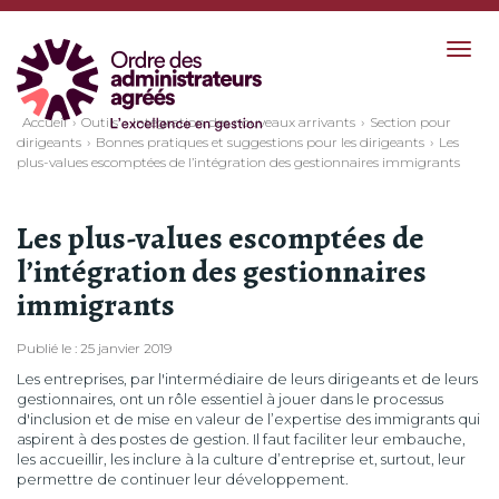
Togg
navig
Accueil
Outils
Intégration des nouveaux arrivants
Section pour
dirigeants
Bonnes pratiques et suggestions pour les dirigeants
Les
plus-values escomptées de l’intégration des gestionnaires immigrants
Les plus-values escomptées de
l’intégration des gestionnaires
immigrants
Publié le : 25 janvier 2019
Les entreprises, par l'intermédiaire de leurs dirigeants et de leurs
gestionnaires, ont un rôle essentiel à jouer dans le processus
d'inclusion et de mise en valeur de l’expertise des immigrants qui
aspirent à des postes de gestion. Il faut faciliter leur embauche,
les accueillir, les inclure à la culture d’entreprise et, surtout, leur
permettre de continuer leur développement.