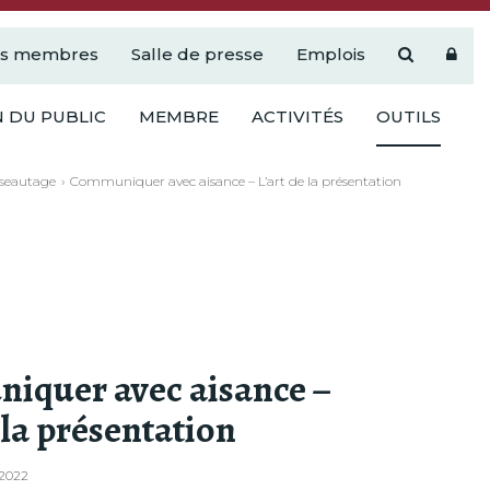
es membres
Salle de presse
Emplois
 DU PUBLIC
MEMBRE
ACTIVITÉS
OUTILS
éseautage
Communiquer avec aisance – L’art de la présentation
quer avec aisance –
 la présentation
t 2022