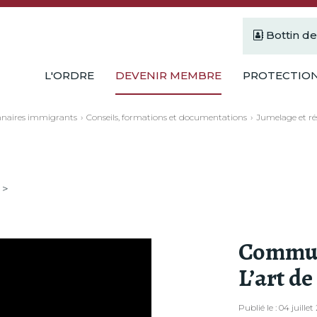
Bottin d
L'ORDRE
DEVENIR MEMBRE
PROTECTION
nnaires immigrants
Conseils, formations et documentations
Jumelage et r
 >
Communi
L’art de
Publié le : 04 juille