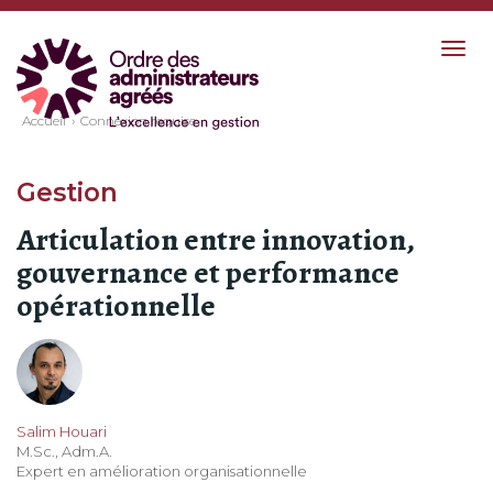
Togg
navig
Accueil
Connexion requise
Gestion
Articulation entre innovation,
gouvernance et performance
opérationnelle
Salim Houari
M.Sc., Adm.A.
Expert en amélioration organisationnelle