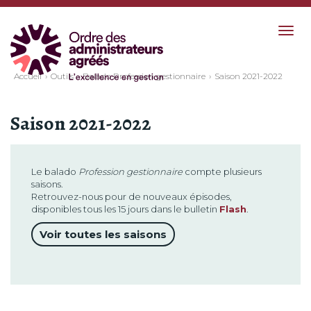
Togg
navig
Accueil
Outils
Balado Profession gestionnaire
Saison 2021-2022
Saison 2021-2022
Le balado
Profession gestionnaire
compte plusieurs
saisons.
Retrouvez-nous pour de nouveaux épisodes,
disponibles tous les 15 jours dans le bulletin
Flash
.
Voir toutes les saisons