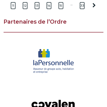
…
11
12
13
14
15
33
Partenaires de l’Ordre