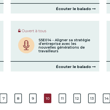
Écouter le balado
Ouvert à tous
S5E014 - Aligner sa stratégie
d’entreprise avec les
nouvelles générations de
travailleurs
Écouter le balado
7
8
9
10
11
12
13
14