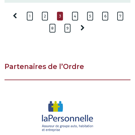
1
2
3
4
5
6
7
8
9
Partenaires de l’Ordre